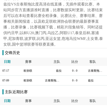
兹拉VS古泰斯拖比度高清在线直播，无插件观看比赛。本
站同步官方直播源准时直播，比赛数据实时更新。比赛结束
后可以在本站查看比赛全程录像、比赛比分、赛事结果、赛
事相关新闻报道，以及欧足联欧洲协会联赛的最新赛事直
播，比赛录像，比赛视频下载，精彩片段集锦等。同时还提
供约旦甲,以杯U20,澳门丙,乌拉乙,阿联U17,泰皇后杯,塞浦
甲,尼加青联,波罗联,比丙,亚运女篮,危地马拉WMF,土女青,泰
女联,国中篮球联赛等联赛直播。
交锋历史
日期
賽事
主队
比分
客队
07-17
欧协联
兹拉
0 - 0
古泰斯拖比度
07-09
欧协联
古泰斯拖比度
0 - 0
兹拉
主队近期比赛
日期
賽事
主队
比分
客队