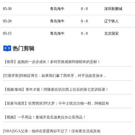
05-30
青岛海牛
0 - 0
深圳新鹏城
05-20
青岛海牛
0 - 0
辽宁铁人
05-15
青岛海牛
0 - 0
北京国安
热门剪辑
【推荐】超跑的一步步成长！多特官推感谢阿德耶米的贡献！
[巴塞罗那]阿根廷博主：如果我们赢了西班牙，对手说故意放水，
【视频/集锦】青年才俊！阿隆索在切尔西上任后的第七堂训练课！
【皇家马德里】狂赞西班牙❗大罗：斗牛士统治力独一档，阿根廷有
【视频】一手周边！曼城开卖瓜迪奥拉办公室用品！
[NBA]SGA父亲：他待在雷霆再好不过了！没有夜生活或其他