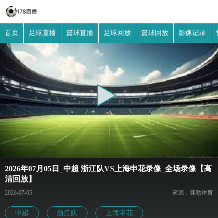
首页
足球直播
篮球直播
足球回放
篮球回放
影像记录
2026年07月05日_中超 浙江队VS上海申花录像_全场录像【高
清回放】
2026-07-05
來源：咪咕体育
中超
浙江队
上海申花