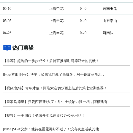
05-16
上海申花
0 - 0
云南玉昆
05-05
上海申花
0 - 0
山东泰山
04-26
上海申花
0 - 0
河南队
热门剪辑
【推荐】超跑的一步步成长！多特官推感谢阿德耶米的贡献！
[巴塞罗那]阿根廷博主：如果我们赢了西班牙，对手说故意放水，
【视频/集锦】青年才俊！阿隆索在切尔西上任后的第七堂训练课！
【皇家马德里】狂赞西班牙❗大罗：斗牛士统治力独一档，阿根廷有
【视频】一手周边！曼城开卖瓜迪奥拉办公室用品！
[NBA]SGA父亲：他待在雷霆再好不过了！没有夜生活或其他