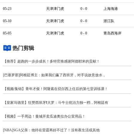
05-23
天津津门虎
0 - 0
上海海港
05-10
天津津门虎
0 - 0
浙江队
05-05
天津津门虎
0 - 0
青岛西海岸
热门剪辑
【推荐】超跑的一步步成长！多特官推感谢阿德耶米的贡献！
[巴塞罗那]阿根廷博主：如果我们赢了西班牙，对手说故意放水，
【视频/集锦】青年才俊！阿隆索在切尔西上任后的第七堂训练课！
【皇家马德里】狂赞西班牙❗大罗：斗牛士统治力独一档，阿根廷有
【视频】一手周边！曼城开卖瓜迪奥拉办公室用品！
[NBA]SGA父亲：他待在雷霆再好不过了！没有夜生活或其他