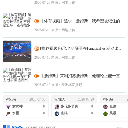
2026-07-20 来源：网友上传
【体育视频】追求！詹姆斯：我希望被记住的不只是篮球，还有很多
2026-07-18 来源：网络上传
[推荐视频]张飞？哈登哥在FanaticsFest活动出场仪
2026-07-18 来源：网友上传
【詹姆斯】莱利招募詹姆斯：他理论上能一直打下去 佛罗里达没州
2026-07-18 来源：欧洲杯直播吧
WNBA
2026-07-30
WNBA
2026-07-29
WNBA
女武神
0
多伦多节奏
0
狂热
水星
0
山猫
0
风暴