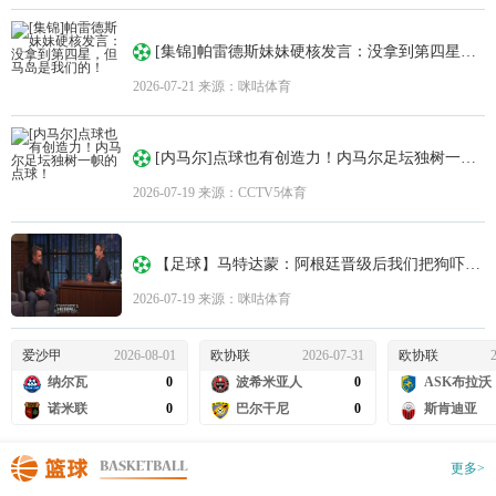
[集锦]帕雷德斯妹妹硬核发言：没拿到第四星，但马岛是我们的！
2026-07-21 来源：咪咕体育
[内马尔]点球也有创造力！内马尔足坛独树一帜的点球！
2026-07-19 来源：CCTV5体育
【足球】马特达蒙：阿根廷晋级后我们把狗吓坏了，在家里我地位不
2026-07-19 来源：咪咕体育
爱沙甲
2026-08-01
欧协联
2026-07-31
欧协联
纳尔瓦
0
波希米亚人
0
ASK布拉沃
诺米联
0
巴尔干尼
0
斯肯迪亚
更多>