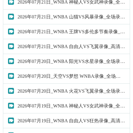
2026年07月21日_WNBA 神秘人VS女武神录像_全场录像【全场回放】
2026年07月21日_WNBA 山猫VS风暴录像_全场录像【全场回放】
2026年07月21日_WNBA 王牌VS多伦多节奏录像_全场录像【视频集锦】
2026年07月21日_WNBA 自由人VS飞翼录像_高清录像【全场回放】
2026年07月20日_WNBA 阳光VS水星录像_全场录像【全场回放】
2026年07月20日_天空VS梦想 WNBA录像_全场录像【全场回放】
2026年07月20日_WNBA 火花VS飞翼录像_全场录像【视频集锦】
2026年07月19日_WNBA 神秘人VS女武神录像_全场录像【视频集锦】
2026年07月19日_WNBA 自由人VS狂热录像_高清录像【全场回放】