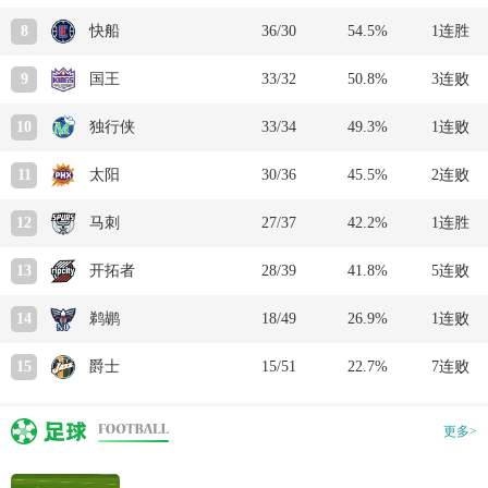
8
快船
36/30
54.5%
1连胜
9
国王
33/32
50.8%
3连败
10
独行侠
33/34
49.3%
1连败
11
太阳
30/36
45.5%
2连败
12
马刺
27/37
42.2%
1连胜
13
开拓者
28/39
41.8%
5连败
14
鹈鹕
18/49
26.9%
1连败
15
爵士
15/51
22.7%
7连败
更多>