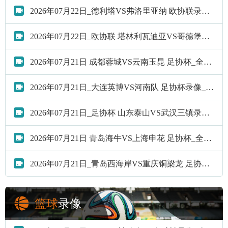
2026年07月22日_德利塔VS弗洛里亚纳 欧协联录像_高清录像【全场回放】
2026年07月22日_欧协联 塔林利瓦迪亚VS哥德堡录像_全场录像【高清回放】
2026年07月21日 成都蓉城VS云南玉昆 足协杯_全场录像【视频集锦】
2026年07月21日_大连英博VS河南队 足协杯录像_全场录像【高清回放】
2026年07月21日_足协杯 山东泰山VS武汉三镇录像_全场录像【视频集锦】
2026年07月21日 青岛海牛VS上海申花 足协杯_全场录像【视频集锦】
2026年07月21日_青岛西海岸VS重庆铜梁龙 足协杯录像_全场录像【视频集锦】