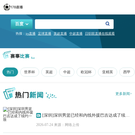
百度
热搜：
jrs直播
足球直播
英超直播
中超直播
日职联直播在线观看
热门
世界杯
英超
中超
欧冠杯
亚精英
西甲
更多新闻>
[深圳]深圳男篮已经和内线外援巴吉达成了续约一致
2026-07-24 来源：网络上传