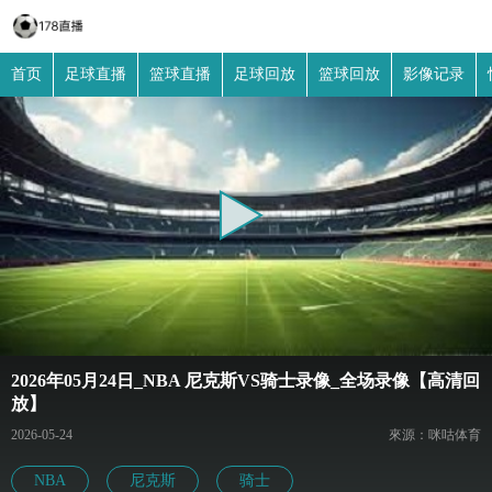
首页
足球直播
篮球直播
足球回放
篮球回放
影像记录
2026年05月24日_NBA 尼克斯VS骑士录像_全场录像【高清回
放】
2026-05-24
來源：咪咕体育
NBA
尼克斯
骑士