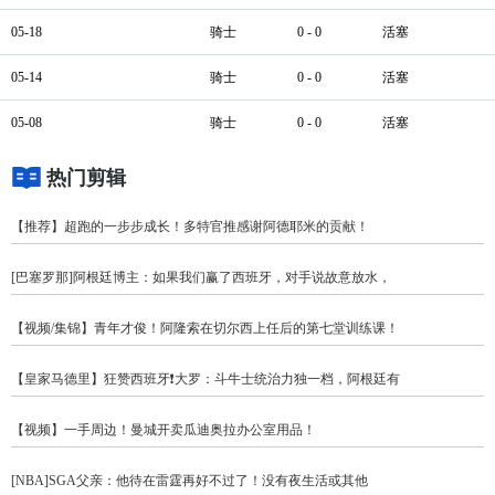
05-18
骑士
0 - 0
活塞
05-14
骑士
0 - 0
活塞
05-08
骑士
0 - 0
活塞
热门剪辑
【推荐】超跑的一步步成长！多特官推感谢阿德耶米的贡献！
[巴塞罗那]阿根廷博主：如果我们赢了西班牙，对手说故意放水，
【视频/集锦】青年才俊！阿隆索在切尔西上任后的第七堂训练课！
【皇家马德里】狂赞西班牙❗大罗：斗牛士统治力独一档，阿根廷有
【视频】一手周边！曼城开卖瓜迪奥拉办公室用品！
[NBA]SGA父亲：他待在雷霆再好不过了！没有夜生活或其他