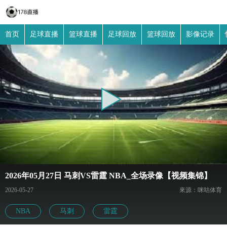
首页
足球直播
篮球直播
足球回放
篮球回放
影像记录
2026年05月27日 马刺VS雷霆 NBA_全场录像【视频集锦】
2026-05-27
來源：咪咕体育
NBA
马刺
雷霆