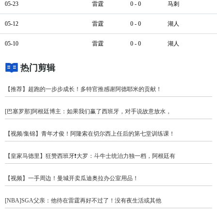
05-23
雷霆
0 - 0
马刺
05-12
雷霆
0 - 0
湖人
05-10
雷霆
0 - 0
湖人
热门剪辑
【推荐】超跑的一步步成长！多特官推感谢阿德耶米的贡献！
[巴塞罗那]阿根廷博主：如果我们赢了西班牙，对手说故意放水，
【视频/集锦】青年才俊！阿隆索在切尔西上任后的第七堂训练课！
【皇家马德里】狂赞西班牙❗大罗：斗牛士统治力独一档，阿根廷有
【视频】一手周边！曼城开卖瓜迪奥拉办公室用品！
[NBA]SGA父亲：他待在雷霆再好不过了！没有夜生活或其他