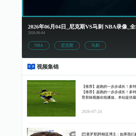
2026年06月04日_尼克斯VS马刺 NBA录
2026-06-04
NBA
尼克斯
马刺
视频集锦
【推荐】超跑的一步步成长！多
【推荐】超跑的一步步成长！多特官
育剪辑视频在线播放。本站提供最
2026-07-24
[巴塞罗那]阿根廷博主：如果我