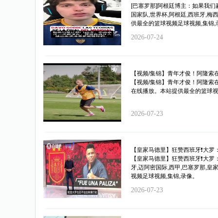
[巴塞罗那]阿根廷博主：如果我们
国家队,世界杯,阿根廷,西班牙,梅
供最全的篮球视频足球视频,集锦,
2026-07-24
【视频/集锦】青年才俊！阿隆索
【视频/集锦】青年才俊！阿隆索在
在线播放。本站提供最全的篮球视
2026-07-23
【皇家马德里】狂赞西班牙❗大罗
【皇家马德里】狂赞西班牙❗大罗
牙,迈阿密国际,西甲,巴塞罗那,
视频足球视频,集锦,录像。
2026-07-23