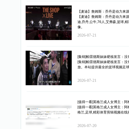
【麦迪】詹姆斯：乔丹是动力来
【麦迪】詹姆斯：乔丹是动力来源，
迪,乔丹,公牛,76人,艾弗森,篮
像。
2026-07-21
[集锦]帕雷德斯妹妹硬核发言：
[集锦]帕雷德斯妹妹硬核发言：没
放。本站提供最全的篮球视频足球
2026-07-21
[值得一看]英格兰成人女博主：
[值得一看]英格兰成人女博主：阿
格兰,足球,精彩体育剪辑视频在线
2026-07-20