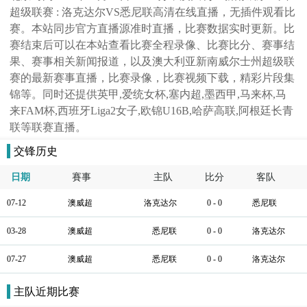
超级联赛 : 洛克达尔VS悉尼联高清在线直播，无插件观看比
赛。本站同步官方直播源准时直播，比赛数据实时更新。比
赛结束后可以在本站查看比赛全程录像、比赛比分、赛事结
果、赛事相关新闻报道，以及澳大利亚新南威尔士州超级联
赛的最新赛事直播，比赛录像，比赛视频下载，精彩片段集
锦等。同时还提供英甲,爱统女杯,塞内超,墨西甲,马来杯,马
来FAM杯,西班牙Liga2女子,欧锦U16B,哈萨高联,阿根廷长青
联等联赛直播。
交锋历史
日期
賽事
主队
比分
客队
07-12
澳威超
洛克达尔
0 - 0
悉尼联
03-28
澳威超
悉尼联
0 - 0
洛克达尔
07-27
澳威超
悉尼联
0 - 0
洛克达尔
主队近期比赛