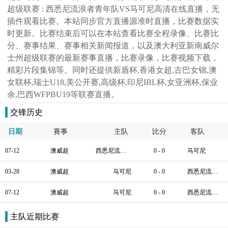
超级联赛 : 西悉尼流浪者青年队VS马可尼高清在线直播，无
插件观看比赛。本站同步官方直播源准时直播，比赛数据实
时更新。比赛结束后可以在本站查看比赛全程录像、比赛比
分、赛事结果、赛事相关新闻报道，以及澳大利亚新南威尔
士州超级联赛的最新赛事直播，比赛录像，比赛视频下载，
精彩片段集锦等。同时还提供新盾杯,香港女超,古巴女锦,澳
女联杯,瑞士U18,美公开赛,高级杯,印尼IBL杯,女亚洲杯,保业
余,巴西WFPBU19等联赛直播。
交锋历史
日期
賽事
主队
比分
客队
07-12
澳威超
西悉尼流浪者青年队
0 - 0
马可尼
03-28
澳威超
马可尼
0 - 0
西悉尼流浪者青年队
07-12
澳威超
马可尼
0 - 0
西悉尼流浪者青年队
主队近期比赛