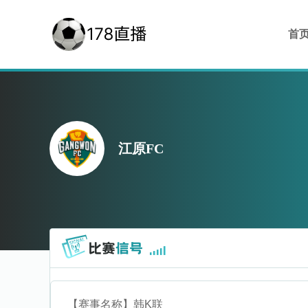
首
江原FC
【赛事名称】
韩K联