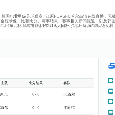
:30分，韩国职业甲级足球联赛 : 江原FCVSFC首尔高清在线直
赛全程录像、比赛比分、赛事结果、赛事相关新闻报道，以及韩
巴东北杯,乌兹青联,阿尔U19,太阳杯,沙地后备,葡锦标,德女联,蒙
主队
比分结果
客队
原FC
0 - 0
FC首尔
C首尔
0 - 0
江原FC