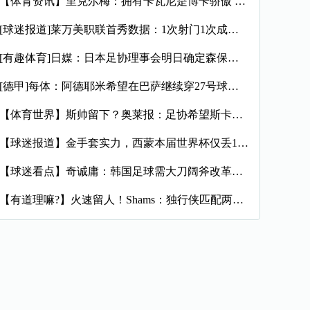
【体育资讯】里克尔梅：拥有卡瓦尼是博卡骄傲 斯卡洛尼是史上最
[球迷报道]莱万美职联首秀数据：1次射门1次成功过人预期进球
[有趣体育]日媒：日本足协理事会明日确定森保一续约半年，提案
[德甲]每体：阿德耶米希望在巴萨继续穿27号球衣，但西甲规则
【体育世界】斯帅留下？奥莱报：足协希望斯卡洛尼继续执教，相信
【球迷报道】金手套实力，西蒙本届世界杯仅丢1球，近16场代表
【球迷看点】奇诚庸：韩国足球需大刀阔斧改革，从业者必须清醒过
【有道理嘛?】火速留人！Shams：独行侠匹配两年470万报