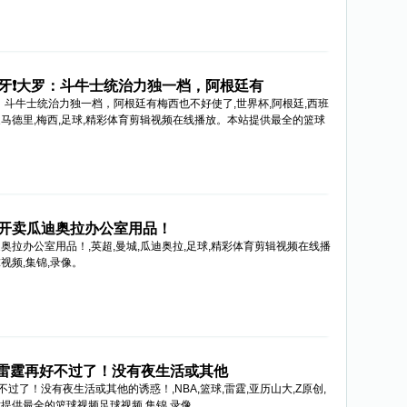
牙❗大罗：斗牛士统治力独一档，阿根廷有
：斗牛士统治力独一档，阿根廷有梅西也不好使了,世界杯,阿根廷,西班
皇家马德里,梅西,足球,精彩体育剪辑视频在线播放。本站提供最全的篮球
开卖瓜迪奥拉办公室用品！
拉办公室用品！,英超,曼城,瓜迪奥拉,足球,精彩体育剪辑视频在线播
视频,集锦,录像。
待在雷霆再好不过了！没有夜生活或其他
好不过了！没有夜生活或其他的诱惑！,NBA,篮球,雷霆,亚历山大,Z原创,
提供最全的篮球视频足球视频,集锦,录像。