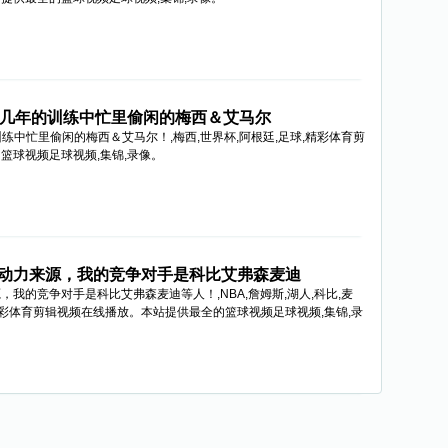
见！几年的训练中忙里偷闲的梅西＆艾马尔
训练中忙里偷闲的梅西＆艾马尔！,梅西,世界杯,阿根廷,足球,精彩体育剪
篮球视频足球视频,集锦,录像。
动力来源，我的竞争对手是科比艾弗森麦迪
我的竞争对手是科比艾弗森麦迪等人！,NBA,詹姆斯,湖人,科比,麦
球,精彩体育剪辑视频在线播放。本站提供最全的篮球视频足球视频,集锦,录