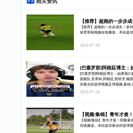
相关资讯
【推荐】超跑的一步步成
【推荐】超跑的一步步成长！多特官
体育剪辑视频在线播放。本站提供
2026-07-24
[巴塞罗那]阿根廷博主
[巴塞罗那]阿根廷博主：如果我们
国家队,世界杯,阿根廷,西班牙,梅
供最全的篮球视频足球视频,集锦,
2026-07-24
【视频/集锦】青年才俊
【视频/集锦】青年才俊！阿隆索在
在线播放。本站提供最全的篮球视