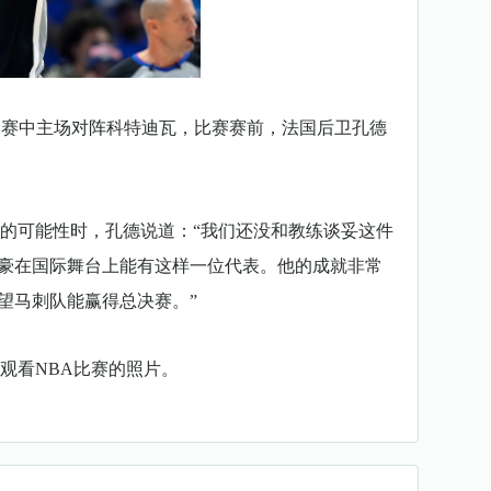
比赛中主场对阵科特迪瓦，比赛赛前，法国后卫孔德
赛的可能性时，孔德说道：“我们还没和教练谈妥这件
豪在国际舞台上能有这样一位代表。他的成就非常
望马刺队能赢得总决赛。”
观看NBA比赛的照片。