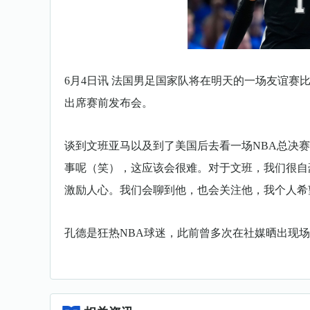
6月4日讯 法国男足国家队将在明天的一场友谊赛
出席赛前发布会。
谈到文班亚马以及到了美国后去看一场NBA总决
事呢（笑），这应该会很难。对于文班，我们很自
激励人心。我们会聊到他，也会关注他，我个人希
孔德是狂热NBA球迷，此前曾多次在社媒晒出现场