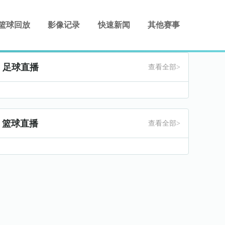
篮球回放
影像记录
快速新闻
其他赛事
足球直播
查看全部>
篮球直播
查看全部>