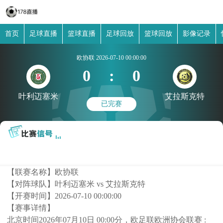
首页
足球直播
篮球直播
足球回放
篮球回放
影像记录
欧协联
2026-07-10 00:00:00
0
:
0
叶利迈塞米
艾拉斯克特
已完赛
【联赛名称】
欧协联
【对阵球队】
叶利迈塞米 vs 艾拉斯克特
【开赛时间】
2026-07-10 00:00:00
【赛事详情】
北京时间2026年07月10日 00:00分，欧足联欧洲协会联赛 :