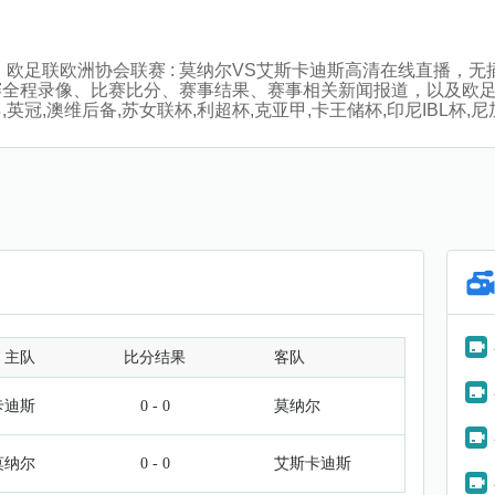
:00分，欧足联欧洲协会联赛 : 莫纳尔VS艾斯卡迪斯高清在线直
赛全程录像、比赛比分、赛事结果、赛事相关新闻报道，以及欧
冠,澳维后备,苏女联杯,利超杯,克亚甲,卡王储杯,印尼IBL杯
主队
比分结果
客队
卡迪斯
0 - 0
莫纳尔
莫纳尔
0 - 0
艾斯卡迪斯