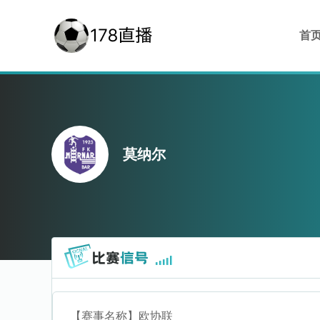
首
莫纳尔
【赛事名称】
欧协联