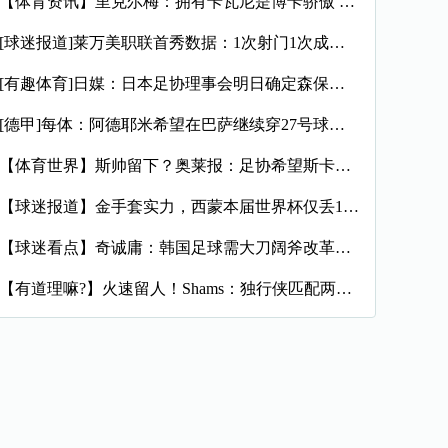
【体育资讯】里克尔梅：拥有卡瓦尼是博卡骄傲 斯卡洛尼是史上最
[球迷报道]莱万美职联首秀数据：1次射门1次成功过人预期进球
[有趣体育]日媒：日本足协理事会明日确定森保一续约半年，提案
[德甲]每体：阿德耶米希望在巴萨继续穿27号球衣，但西甲规则
【体育世界】斯帅留下？奥莱报：足协希望斯卡洛尼继续执教，相信
【球迷报道】金手套实力，西蒙本届世界杯仅丢1球，近16场代表
【球迷看点】奇诚庸：韩国足球需大刀阔斧改革，从业者必须清醒过
【有道理嘛?】火速留人！Shams：独行侠匹配两年470万报