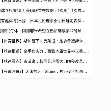
【体育资讯】里克尔梅：拥有卡瓦尼是博卡骄傲 斯卡洛尼是史上最
[球迷报道]莱万美职联首秀数据：1次射门1次成功过人预期进球
[有趣体育]日媒：日本足协理事会明日确定森保一续约半年，提案
[德甲]每体：阿德耶米希望在巴萨继续穿27号球衣，但西甲规则
【体育世界】斯帅留下？奥莱报：足协希望斯卡洛尼继续执教，相信
【球迷报道】金手套实力，西蒙本届世界杯仅丢1球，近16场代表
【球迷看点】奇诚庸：韩国足球需大刀阔斧改革，从业者必须清醒过
【有道理嘛?】火速留人！Shams：独行侠匹配两年470万报