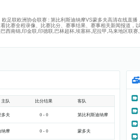
:15分，欧足联欧洲协会联赛 : 第比利斯迪纳摩VS蒙多夫高清在
查看比赛全程录像、比赛比分、赛事结果、赛事相关新闻报道，
南锦,印金联,印德联,巴林超杯,埃塞杯,尼拉甲,马来地区联赛,克
主队
比分结果
客队
蒙多夫
0 - 0
第比利斯迪纳摩
迪纳摩
0 - 0
蒙多夫