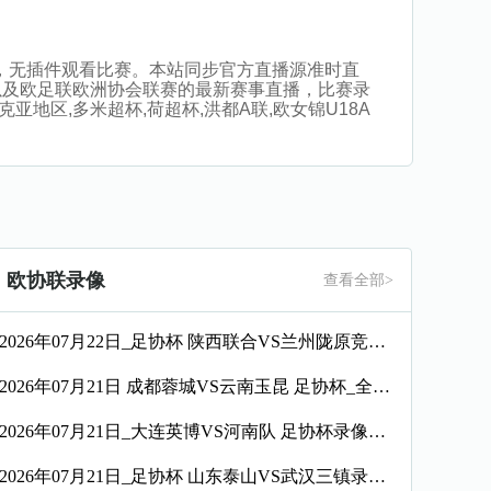
线直播，无插件观看比赛。本站同步官方直播源准时直
以及欧足联欧洲协会联赛的最新赛事直播，比赛录
亚地区,多米超杯,荷超杯,洪都A联,欧女锦U18A
欧协联录像
查看全部>
2026年07月22日_足协杯 陕西联合VS兰州陇原竞技录像_全场录像【全场回放】
2026年07月21日 成都蓉城VS云南玉昆 足协杯_全场录像【视频集锦】
2026年07月21日_大连英博VS河南队 足协杯录像_全场录像【高清回放】
2026年07月21日_足协杯 山东泰山VS武汉三镇录像_全场录像【视频集锦】