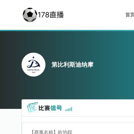
首
第比利斯迪纳摩
【赛事名称】
欧协联