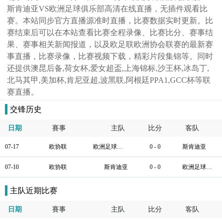
斯肯迪亚VS欧洲足球俱乐部高清在线直播，无插件观看比
赛。本站同步官方直播源准时直播，比赛数据实时更新。比
赛结束后可以在本站查看比赛全程录像、比赛比分、赛事结
果、赛事相关新闻报道，以及欧足联欧洲协会联赛的最新赛
事直播，比赛录像，比赛视频下载，精彩片段集锦等。同时
还提供澳昆后备,荷女杯,爱女超盃,上海锦标,沙王杯,冰岛丁,
北马其甲,美加杯,肯尼亚超,波黑联,阿根廷PPA1,GCC杯等联
赛直播。
交锋历史
日期
賽事
主队
比分
客队
07-17
欧协联
欧洲足球俱乐部
0 - 0
斯肯迪亚
07-10
欧协联
斯肯迪亚
0 - 0
欧洲足球俱乐部
主队近期比赛
日期
賽事
主队
比分
客队