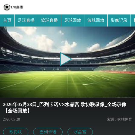
首页
足球直播
篮球直播
足球回放
篮球回放
影像记录
2026年05月28日_巴列卡诺VS水晶宫 欧协联录像_全场录像
【全场回放】
2026-05-28
來源：咪咕体育
欧协联
巴列卡诺
水晶宫