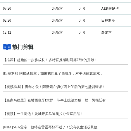
03-20
水晶宫
0 - 0
AEK拉纳卡
02-20
水晶宫
0 - 0
日林斯基
12-12
水晶宫
0 - 0
舒尔本
热门剪辑
【推荐】超跑的一步步成长！多特官推感谢阿德耶米的贡献！
[巴塞罗那]阿根廷博主：如果我们赢了西班牙，对手说故意放水，
【视频/集锦】青年才俊！阿隆索在切尔西上任后的第七堂训练课！
【皇家马德里】狂赞西班牙❗大罗：斗牛士统治力独一档，阿根廷有
【视频】一手周边！曼城开卖瓜迪奥拉办公室用品！
[NBA]SGA父亲：他待在雷霆再好不过了！没有夜生活或其他