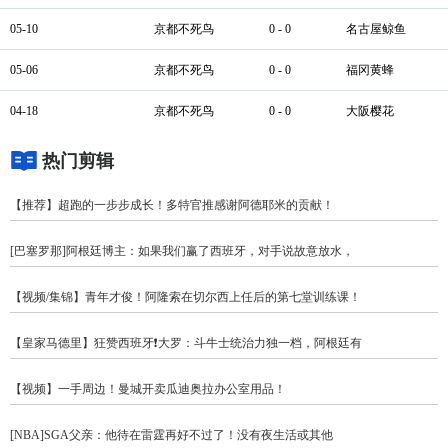
05-10
京都不死鸟
0 - 0
名古屋鲸鱼
05-06
京都不死鸟
0 - 0
福冈黄蜂
04-18
京都不死鸟
0 - 0
大阪樱花
热门剪辑
【推荐】超跑的一步步成长！多特官推感谢阿德耶米的贡献！
[巴塞罗那]阿根廷博主：如果我们赢了西班牙，对手说故意放水，
【视频/集锦】青年才俊！阿隆索在切尔西上任后的第七堂训练课！
【皇家马德里】狂赞西班牙❗大罗：斗牛士统治力独一档，阿根廷有
【视频】一手周边！曼城开卖瓜迪奥拉办公室用品！
[NBA]SGA父亲：他待在雷霆再好不过了！没有夜生活或其他