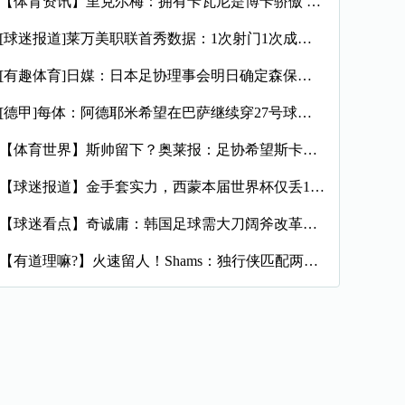
【体育资讯】里克尔梅：拥有卡瓦尼是博卡骄傲 斯卡洛尼是史上最
[球迷报道]莱万美职联首秀数据：1次射门1次成功过人预期进球
[有趣体育]日媒：日本足协理事会明日确定森保一续约半年，提案
[德甲]每体：阿德耶米希望在巴萨继续穿27号球衣，但西甲规则
【体育世界】斯帅留下？奥莱报：足协希望斯卡洛尼继续执教，相信
【球迷报道】金手套实力，西蒙本届世界杯仅丢1球，近16场代表
【球迷看点】奇诚庸：韩国足球需大刀阔斧改革，从业者必须清醒过
【有道理嘛?】火速留人！Shams：独行侠匹配两年470万报