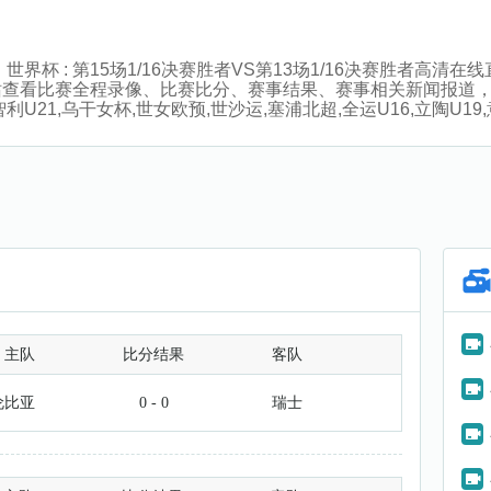
00分，世界杯 : 第15场1/16决赛胜者VS第13场1/16决赛胜
站查看比赛全程录像、比赛比分、赛事结果、赛事相关新闻报道
21,乌干女杯,世女欧预,世沙运,塞浦北超,全运U16,立陶U1
主队
比分结果
客队
伦比亚
0 - 0
瑞士