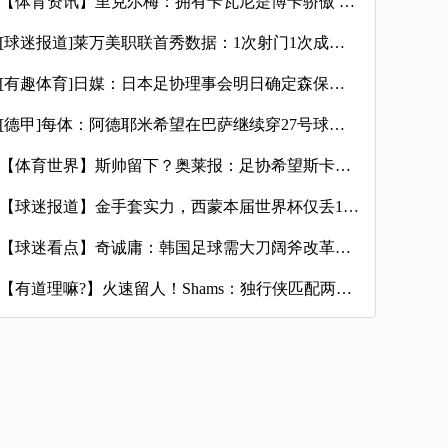
【体育资讯】里克尔梅：拥有卡瓦尼是博卡骄傲 斯卡洛尼是史上最
[球迷报道]莱万美职联首秀数据：1次射门1次成功过人预期进球
[有趣体育]日媒：日本足协理事会明日确定森保一续约半年，提案
[德甲]每体：阿德耶米希望在巴萨继续穿27号球衣，但西甲规则
【体育世界】斯帅留下？奥莱报：足协希望斯卡洛尼继续执教，相信
【球迷报道】金手套实力，西蒙本届世界杯仅丢1球，近16场代表
【球迷看点】奇诚庸：韩国足球需大刀阔斧改革，从业者必须清醒过
【有道理嘛?】火速留人！Shams：独行侠匹配两年470万报