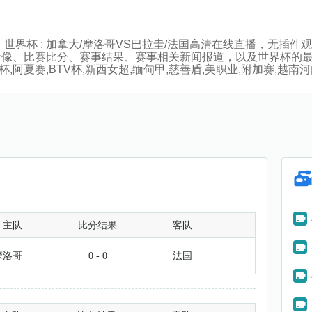
:00分，世界杯 : 加拿大/摩洛哥VS巴拉圭/法国高清在线直播，
录像、比赛比分、赛事结果、赛事相关新闻报道，以及世界杯的
,阿夏赛,BTV杯,新西女超,缅甸甲,慈善盾,美职业,附加赛,越
主队
比分结果
客队
摩洛哥
0 - 0
法国