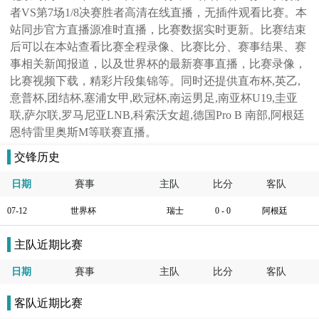
者VS第7场1/8决赛胜者高清在线直播，无插件观看比赛。本
站同步官方直播源准时直播，比赛数据实时更新。比赛结束
后可以在本站查看比赛全程录像、比赛比分、赛事结果、赛
事相关新闻报道，以及世界杯的最新赛事直播，比赛录像，
比赛视频下载，精彩片段集锦等。同时还提供直布杯,英乙,
意普杯,团结杯,塞浦女甲,欧冠杯,南运男足,南亚杯U19,圭亚
联,萨尔联,罗马尼亚LNB,科索沃女超,德国Pro B 南部,阿根廷
恩特雷里奥斯M等联赛直播。
交锋历史
日期
賽事
主队
比分
客队
07-12
世界杯
瑞士
0 - 0
阿根廷
主队近期比赛
日期
賽事
主队
比分
客队
客队近期比赛