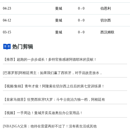
04-23
曼城
0 - 0
伯恩利
04-12
曼城
0 - 0
切尔西
03-15
曼城
0 - 0
西汉姆联
热门剪辑
【推荐】超跑的一步步成长！多特官推感谢阿德耶米的贡献！
[巴塞罗那]阿根廷博主：如果我们赢了西班牙，对手说故意放水，
【视频/集锦】青年才俊！阿隆索在切尔西上任后的第七堂训练课！
【皇家马德里】狂赞西班牙❗大罗：斗牛士统治力独一档，阿根廷有
【视频】一手周边！曼城开卖瓜迪奥拉办公室用品！
[NBA]SGA父亲：他待在雷霆再好不过了！没有夜生活或其他