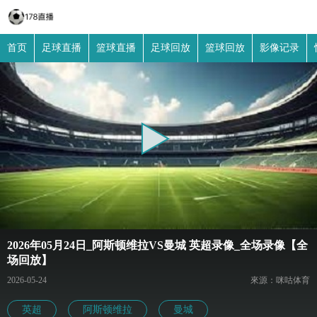
首页
足球直播
篮球直播
足球回放
篮球回放
影像记录
2026年05月24日_阿斯顿维拉VS曼城 英超录像_全场录像【全
场回放】
2026-05-24
來源：咪咕体育
英超
阿斯顿维拉
曼城