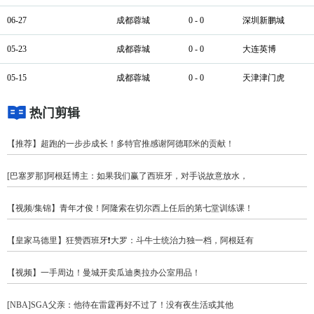
06-27
成都蓉城
0 - 0
深圳新鹏城
05-23
成都蓉城
0 - 0
大连英博
05-15
成都蓉城
0 - 0
天津津门虎
热门剪辑
【推荐】超跑的一步步成长！多特官推感谢阿德耶米的贡献！
[巴塞罗那]阿根廷博主：如果我们赢了西班牙，对手说故意放水，
【视频/集锦】青年才俊！阿隆索在切尔西上任后的第七堂训练课！
【皇家马德里】狂赞西班牙❗大罗：斗牛士统治力独一档，阿根廷有
【视频】一手周边！曼城开卖瓜迪奥拉办公室用品！
[NBA]SGA父亲：他待在雷霆再好不过了！没有夜生活或其他