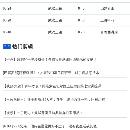
05-24
武汉三镇
0 - 0
山东泰山
05-20
武汉三镇
0 - 0
上海申花
05-10
武汉三镇
0 - 0
青岛西海岸
热门剪辑
【推荐】超跑的一步步成长！多特官推感谢阿德耶米的贡献！
[巴塞罗那]阿根廷博主：如果我们赢了西班牙，对手说故意放水，
【视频/集锦】青年才俊！阿隆索在切尔西上任后的第七堂训练课！
【皇家马德里】狂赞西班牙❗大罗：斗牛士统治力独一档，阿根廷有
【视频】一手周边！曼城开卖瓜迪奥拉办公室用品！
[NBA]SGA父亲：他待在雷霆再好不过了！没有夜生活或其他