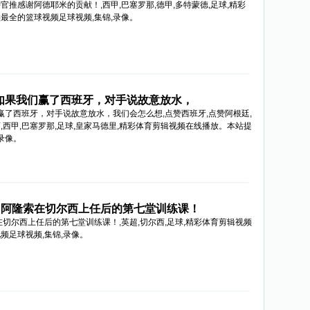
推感谢阿德耶米的贡献！,西甲,巴塞罗那,德甲,多特蒙德,足球,精彩
最全的篮球视频足球视频,集锦,录像。
：如果我们赢了西班牙，对手说故意放水，
赢了西班牙，对手说故意放水，我们会怎么想,点赞西班牙,点赞阿根廷,
西,西甲,巴塞罗那,足球,皇家马德里,精彩体育剪辑视频在线播放。本站提
录像。
！阿隆索在切尔西上任后的第七堂训练课！
切尔西上任后的第七堂训练课！,英超,切尔西,足球,精彩体育剪辑视频
频足球视频,集锦,录像。