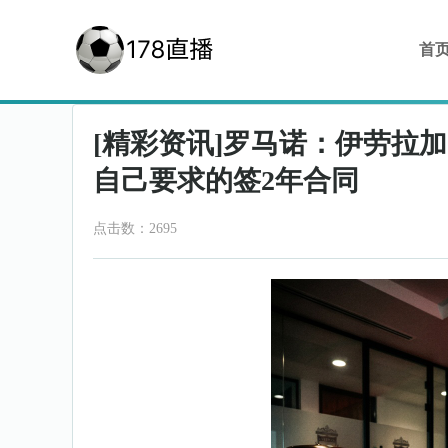
首
[精彩资讯]罗马诺：伊劳拉
自己要求的签2年合同
点击数：
2695