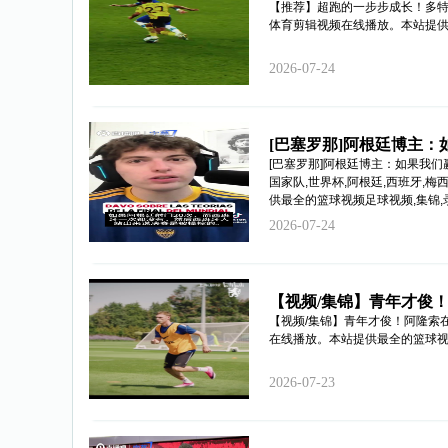
【推荐】超跑的一步步成长！多特官
体育剪辑视频在线播放。本站提供
2026-07-24
[巴塞罗那]阿根廷博主
[巴塞罗那]阿根廷博主：如果我们
国家队,世界杯,阿根廷,西班牙,梅
供最全的篮球视频足球视频,集锦,
2026-07-24
【视频/集锦】青年才俊
【视频/集锦】青年才俊！阿隆索在
在线播放。本站提供最全的篮球视
2026-07-23