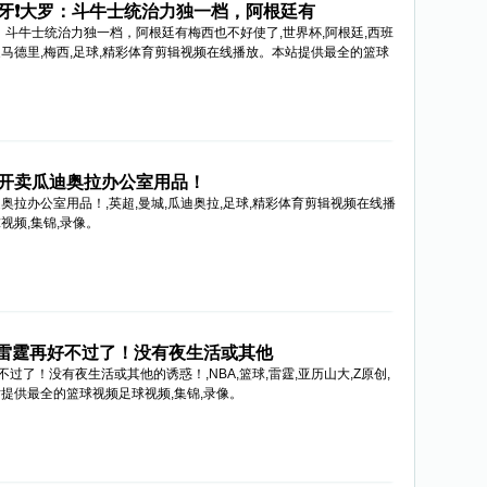
牙❗大罗：斗牛士统治力独一档，阿根廷有
：斗牛士统治力独一档，阿根廷有梅西也不好使了,世界杯,阿根廷,西班
皇家马德里,梅西,足球,精彩体育剪辑视频在线播放。本站提供最全的篮球
开卖瓜迪奥拉办公室用品！
拉办公室用品！,英超,曼城,瓜迪奥拉,足球,精彩体育剪辑视频在线播
视频,集锦,录像。
待在雷霆再好不过了！没有夜生活或其他
好不过了！没有夜生活或其他的诱惑！,NBA,篮球,雷霆,亚历山大,Z原创,
提供最全的篮球视频足球视频,集锦,录像。