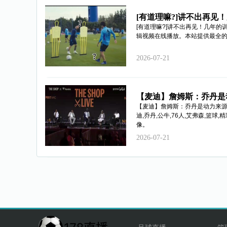
[有道理嘛?]讲不出再
[有道理嘛?]讲不出再见！几年的
辑视频在线播放。本站提供最全的
2026-07-21
【麦迪】詹姆斯：乔丹是
【麦迪】詹姆斯：乔丹是动力来源，
迪,乔丹,公牛,76人,艾弗森,篮
像。
2026-07-21