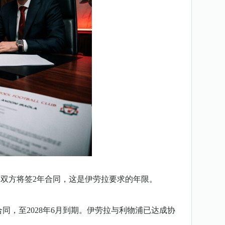
展，双方将签2年合同，这是伊劳拉要求的年限。
同，至2028年6月到期。伊劳拉与利物浦已达成协