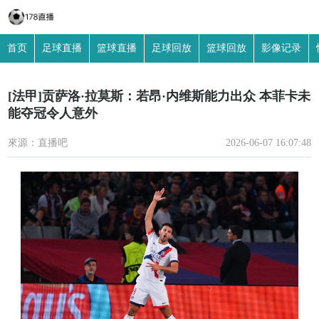
首页
足球直播
篮球直播
足球回放
篮球回放
影像记录
[法甲]贡萨洛·拉莫斯：若昂·内维斯能力出众 本菲卡未
能夺冠令人意外
來源：直播吧
2026-06-07 16:07:48