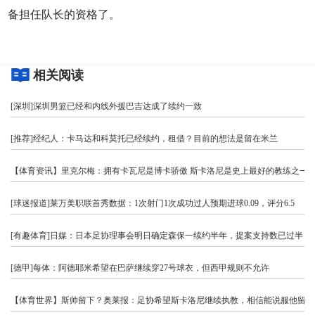
备担任队长的资格了。
相关阅读
[深圳]深圳男篮已经和内线外援巴吉达成了续约一致
[推荐]经纪人：卡马达和科莫托已经续约，租借？目前的想法是留在米兰
【体育资讯】里克尔梅：拥有卡瓦尼是博卡骄傲 斯卡洛尼是史上最好的教练之一
[球迷报道]莱万美职联首秀数据：1次射门1次成功过人预期进球0.09，评分6.5
[有趣体育]日媒：日本足协理事会明日确定森保一续约半年，提案支持数已过半
[德甲]每体：阿德耶米希望在巴萨继续穿27号球衣，但西甲规则不允许
【体育世界】斯帅留下？奥莱报：足协希望斯卡洛尼继续执教，相信能说服他留任