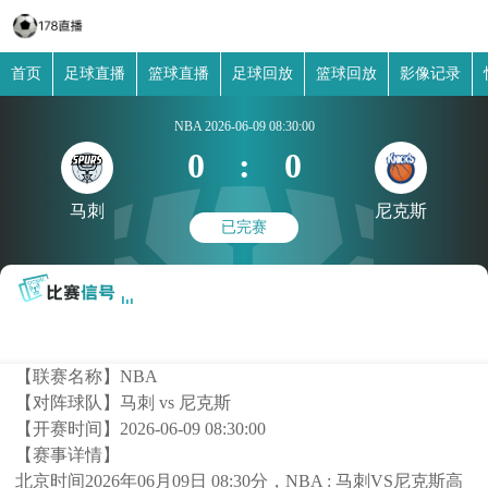
首页
足球直播
篮球直播
足球回放
篮球回放
影像记录
NBA
2026-06-09 08:30:00
0
:
0
马刺
尼克斯
已完赛
【联赛名称】
NBA
【对阵球队】
马刺 vs 尼克斯
【开赛时间】
2026-06-09 08:30:00
【赛事详情】
北京时间2026年06月09日 08:30分，NBA : 马刺VS尼克斯高