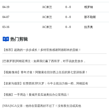
04-19
AC米兰
0 - 0
维罗纳
04-07
AC米兰
0 - 0
那不勒斯
03-16
AC米兰
0 - 0
拉齐奥
热门剪辑
【推荐】超跑的一步步成长！多特官推感谢阿德耶米的贡献！
[巴塞罗那]阿根廷博主：如果我们赢了西班牙，对手说故意放水，
【视频/集锦】青年才俊！阿隆索在切尔西上任后的第七堂训练课！
【皇家马德里】狂赞西班牙❗大罗：斗牛士统治力独一档，阿根廷有
【视频】一手周边！曼城开卖瓜迪奥拉办公室用品！
[NBA]SGA父亲：他待在雷霆再好不过了！没有夜生活或其他