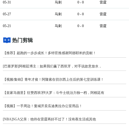
05-31
马刺
0 - 0
雷霆
05-27
马刺
0 - 0
雷霆
05-21
马刺
0 - 0
雷霆
热门剪辑
【推荐】超跑的一步步成长！多特官推感谢阿德耶米的贡献！
[巴塞罗那]阿根廷博主：如果我们赢了西班牙，对手说故意放水，
【视频/集锦】青年才俊！阿隆索在切尔西上任后的第七堂训练课！
【皇家马德里】狂赞西班牙❗大罗：斗牛士统治力独一档，阿根廷有
【视频】一手周边！曼城开卖瓜迪奥拉办公室用品！
[NBA]SGA父亲：他待在雷霆再好不过了！没有夜生活或其他