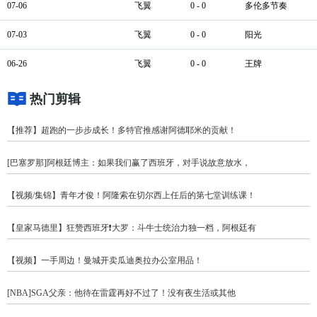
07-06
飞翼
0 - 0
多伦多节奏
07-03
飞翼
0 - 0
阳光
06-26
飞翼
0 - 0
王牌
热门剪辑
【推荐】超跑的一步步成长！多特官推感谢阿德耶米的贡献！
[巴塞罗那]阿根廷博主：如果我们赢了西班牙，对手说故意放水，
【视频/集锦】青年才俊！阿隆索在切尔西上任后的第七堂训练课！
【皇家马德里】狂赞西班牙❗大罗：斗牛士统治力独一档，阿根廷有
【视频】一手周边！曼城开卖瓜迪奥拉办公室用品！
[NBA]SGA父亲：他待在雷霆再好不过了！没有夜生活或其他