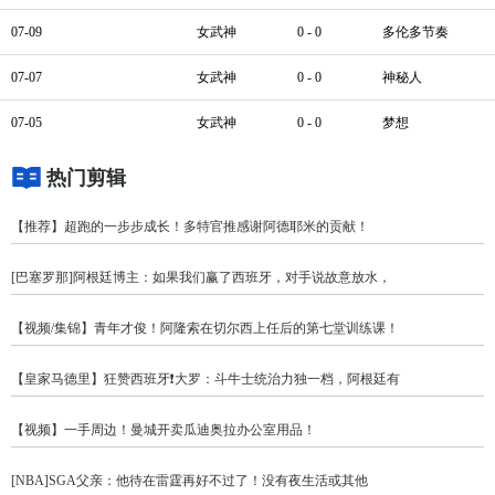
07-09
女武神
0 - 0
多伦多节奏
07-07
女武神
0 - 0
神秘人
07-05
女武神
0 - 0
梦想
热门剪辑
【推荐】超跑的一步步成长！多特官推感谢阿德耶米的贡献！
[巴塞罗那]阿根廷博主：如果我们赢了西班牙，对手说故意放水，
【视频/集锦】青年才俊！阿隆索在切尔西上任后的第七堂训练课！
【皇家马德里】狂赞西班牙❗大罗：斗牛士统治力独一档，阿根廷有
【视频】一手周边！曼城开卖瓜迪奥拉办公室用品！
[NBA]SGA父亲：他待在雷霆再好不过了！没有夜生活或其他