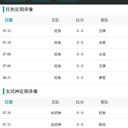
狂热近期录像
日期
主队
比分
客队
07-13
狂热
0 - 0
王牌
07-10
狂热
0 - 0
水星
07-09
狂热
0 - 0
火花
07-06
狂热
0 - 0
王牌
06-21
狂热
0 - 0
梦想
女武神近期录像
日期
主队
比分
客队
07-16
女武神
0 - 0
狂热
07-11
女武神
0 - 0
阳光