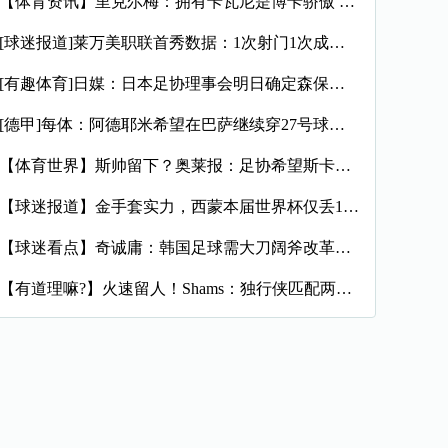
【体育资讯】里克尔梅：拥有卡瓦尼是博卡骄傲 斯卡洛尼是史上最
[球迷报道]莱万美职联首秀数据：1次射门1次成功过人预期进球
[有趣体育]日媒：日本足协理事会明日确定森保一续约半年，提案
[德甲]每体：阿德耶米希望在巴萨继续穿27号球衣，但西甲规则
【体育世界】斯帅留下？奥莱报：足协希望斯卡洛尼继续执教，相信
【球迷报道】金手套实力，西蒙本届世界杯仅丢1球，近16场代表
【球迷看点】奇诚庸：韩国足球需大刀阔斧改革，从业者必须清醒过
【有道理嘛?】火速留人！Shams：独行侠匹配两年470万报