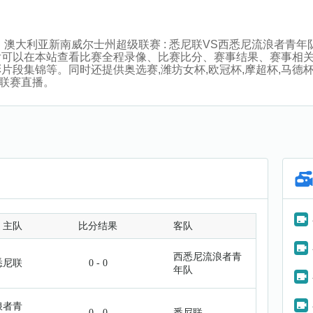
:00分，澳大利亚新南威尔士州超级联赛 : 悉尼联VS西悉尼流浪
后可以在本站查看比赛全程录像、比赛比分、赛事结果、赛事相
集锦等。同时还提供奥选赛,潍坊女杯,欧冠杯,摩超杯,马德杯,洪
等联赛直播。
主队
比分结果
客队
西悉尼流浪者青
悉尼联
0 - 0
年队
浪者青
0 - 0
悉尼联