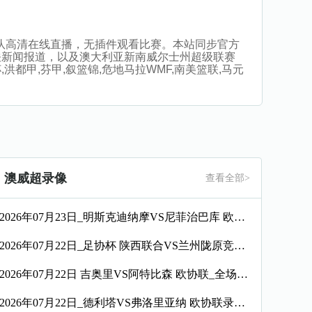
者青年队高清在线直播，无插件观看比赛。本站同步官方
关新闻报道，以及澳大利亚新南威尔士州超级联赛
都甲,芬甲,叙篮锦,危地马拉WMF,南美篮联,马元
澳威超录像
查看全部>
2026年07月23日_明斯克迪纳摩VS尼菲治巴库 欧协联录像_全场录像【高清回放】
2026年07月22日_足协杯 陕西联合VS兰州陇原竞技录像_全场录像【全场回放】
2026年07月22日 吉奥里VS阿特比森 欧协联_全场录像【视频集锦】
2026年07月22日_德利塔VS弗洛里亚纳 欧协联录像_高清录像【全场回放】