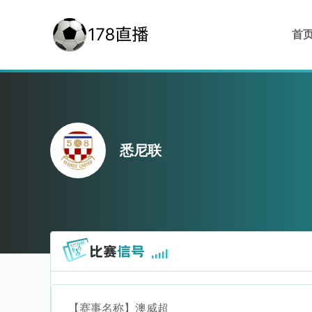
首
悉尼联
【赛事名称】
澳威超