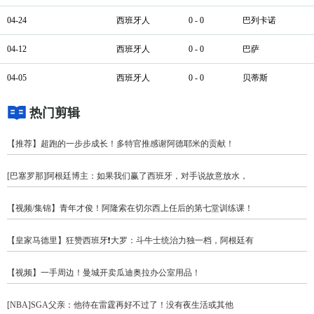
04-24
西班牙人
0 - 0
巴列卡诺
04-12
西班牙人
0 - 0
巴萨
04-05
西班牙人
0 - 0
贝蒂斯
热门剪辑
【推荐】超跑的一步步成长！多特官推感谢阿德耶米的贡献！
[巴塞罗那]阿根廷博主：如果我们赢了西班牙，对手说故意放水，
【视频/集锦】青年才俊！阿隆索在切尔西上任后的第七堂训练课！
【皇家马德里】狂赞西班牙❗大罗：斗牛士统治力独一档，阿根廷有
【视频】一手周边！曼城开卖瓜迪奥拉办公室用品！
[NBA]SGA父亲：他待在雷霆再好不过了！没有夜生活或其他