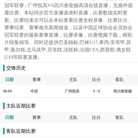
冠军联赛 : 广州悦高VS四川叁壹捌高清在线直播，无插件观
看比赛。本站同步官方直播源准时直播，比赛数据实时更
新。比赛结束后可以在本站查看比赛全程录像、比赛比分、
赛事结果、赛事相关新闻报道，以及中国足球协会会员协会
冠军联赛的最新赛事直播，比赛录像，比赛视频下载，精彩
片段集锦等。同时还提供巴圣锦标,巴林U17,希丙,安哥甲,苏
甲,塞尔杯,北马其甲,芬东联,法联杯,法国CFA,西普联,俄女联
U19等联赛直播。
交锋历史
日期
賽事
主队
比分
客队
06-04
中冠
广州悦高
0 - 0
四川叁壹捌
主队近期比赛
日期
賽事
主队
比分
客队
客队近期比赛