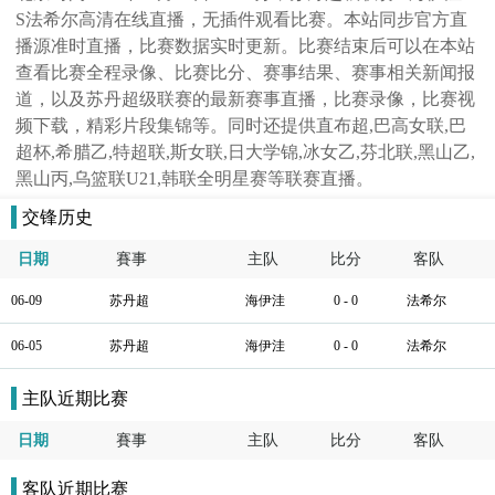
S法希尔高清在线直播，无插件观看比赛。本站同步官方直
播源准时直播，比赛数据实时更新。比赛结束后可以在本站
查看比赛全程录像、比赛比分、赛事结果、赛事相关新闻报
道，以及苏丹超级联赛的最新赛事直播，比赛录像，比赛视
频下载，精彩片段集锦等。同时还提供直布超,巴高女联,巴
超杯,希腊乙,特超联,斯女联,日大学锦,冰女乙,芬北联,黑山乙,
黑山丙,乌篮联U21,韩联全明星赛等联赛直播。
交锋历史
日期
賽事
主队
比分
客队
06-09
苏丹超
海伊洼
0 - 0
法希尔
06-05
苏丹超
海伊洼
0 - 0
法希尔
主队近期比赛
日期
賽事
主队
比分
客队
客队近期比赛