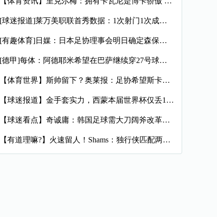
【体育资讯】里克尔梅：拥有卡瓦尼是博卡骄傲 斯卡洛尼是史上最
[球迷报道]莱万美职联首秀数据：1次射门1次成功过人预期进球
[有趣体育]日媒：日本足协理事会明日确定森保一续约半年，提案
[德甲]每体：阿德耶米希望在巴萨继续穿27号球衣，但西甲规则
【体育世界】斯帅留下？奥莱报：足协希望斯卡洛尼继续执教，相信
【球迷报道】金手套实力，西蒙本届世界杯仅丢1球，近16场代表
【球迷看点】奇诚庸：韩国足球需大刀阔斧改革，从业者必须清醒过
【有道理嘛?】火速留人！Shams：独行侠匹配两年470万报