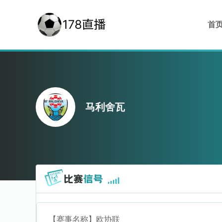
首
马利舍瓦
【赛事名称】
欧协联