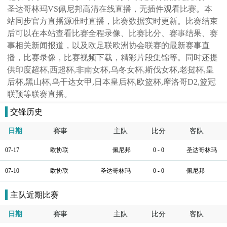
圣达哥林玛VS佩尼邦高清在线直播，无插件观看比赛。本
站同步官方直播源准时直播，比赛数据实时更新。比赛结束
后可以在本站查看比赛全程录像、比赛比分、赛事结果、赛
事相关新闻报道，以及欧足联欧洲协会联赛的最新赛事直
播，比赛录像，比赛视频下载，精彩片段集锦等。同时还提
供印度超杯,西超杯,非南女杯,乌冬女杯,斯伐女杯,老挝杯,皇
后杯,黑山杯,乌干达女甲,日本皇后杯,欧篮杯,摩洛哥D2,篮冠
联预等联赛直播。
交锋历史
日期
賽事
主队
比分
客队
07-17
欧协联
佩尼邦
0 - 0
圣达哥林玛
07-10
欧协联
圣达哥林玛
0 - 0
佩尼邦
主队近期比赛
日期
賽事
主队
比分
客队