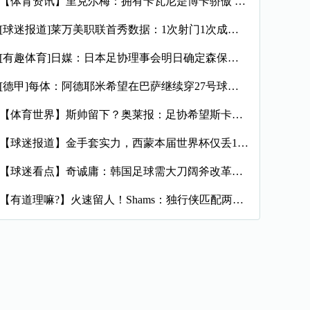
【体育资讯】里克尔梅：拥有卡瓦尼是博卡骄傲 斯卡洛尼是史上最
[球迷报道]莱万美职联首秀数据：1次射门1次成功过人预期进球
[有趣体育]日媒：日本足协理事会明日确定森保一续约半年，提案
[德甲]每体：阿德耶米希望在巴萨继续穿27号球衣，但西甲规则
【体育世界】斯帅留下？奥莱报：足协希望斯卡洛尼继续执教，相信
【球迷报道】金手套实力，西蒙本届世界杯仅丢1球，近16场代表
【球迷看点】奇诚庸：韩国足球需大刀阔斧改革，从业者必须清醒过
【有道理嘛?】火速留人！Shams：独行侠匹配两年470万报