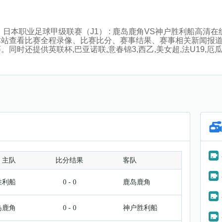
:00分，日本职业足球甲级联赛（J1） : 鹿岛鹿角VS神户胜利
站查看比赛全程录像、比赛比分、赛事结果、赛事相关新闻报道
还提供英联杯,巴亚诺联,意春锦3,西乙,美女超,法U19,厄瓜超
主队
比分结果
客队
胜利船
0 - 0
鹿岛鹿角
岛鹿角
0 - 0
神户胜利船