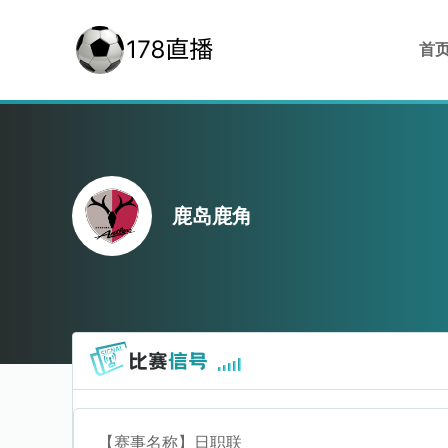
首
鹿岛鹿角
【赛事名称】
日职联