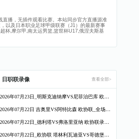
船高清在线直播，无插件观看比赛。本站同步官方直播源准
，以及日本职业足球甲级联赛（J1）的最新赛事
杯,摩尔甲,南太运男篮,篮世杯U17,俄涅夫斯基
日职联录像
查看全部>
2026年07月23日_明斯克迪纳摩VS尼菲治巴库 欧协联录像_全场录像【高清回放】
2026年07月22日 吉奥里VS阿特比森 欧协联_全场录像【视频集锦】
2026年07月22日_德利塔VS弗洛里亚纳 欧协联录像_高清录像【全场回放】
2026年07月22日_欧协联 塔林利瓦迪亚VS哥德堡录像_全场录像【高清回放】