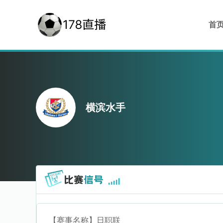
首
横滨水手
【赛事名称】
日职联