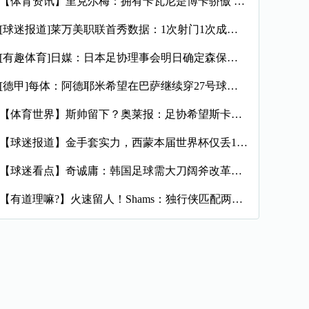
【体育资讯】里克尔梅：拥有卡瓦尼是博卡骄傲 斯卡洛尼是史上最
[球迷报道]莱万美职联首秀数据：1次射门1次成功过人预期进球
[有趣体育]日媒：日本足协理事会明日确定森保一续约半年，提案
[德甲]每体：阿德耶米希望在巴萨继续穿27号球衣，但西甲规则
【体育世界】斯帅留下？奥莱报：足协希望斯卡洛尼继续执教，相信
【球迷报道】金手套实力，西蒙本届世界杯仅丢1球，近16场代表
【球迷看点】奇诚庸：韩国足球需大刀阔斧改革，从业者必须清醒过
【有道理嘛?】火速留人！Shams：独行侠匹配两年470万报