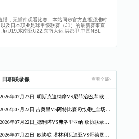
高清在线直播，无插件观看比赛。本站同步官方直播源准时
以及日本职业足球甲级联赛（J1）的最新赛事直
19,东南亚U22,东南大运,洪都甲,中国NBL
日职联录像
查看全部>
2026年07月23日_明斯克迪纳摩VS尼菲治巴库 欧协联录像_全场录像【高清回放】
2026年07月22日 吉奥里VS阿特比森 欧协联_全场录像【视频集锦】
2026年07月22日_德利塔VS弗洛里亚纳 欧协联录像_高清录像【全场回放】
2026年07月22日_欧协联 塔林利瓦迪亚VS哥德堡录像_全场录像【高清回放】