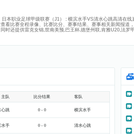
:00分，日本职业足球甲级联赛（J1） : 横滨水手VS清水心跳
查看比赛全程录像、比赛比分、赛事结果、赛事相关新闻报道，
提供雷克女锦,世南美预,巴王杯,德堡州联,肯雅U20,法罗甲,厄U
主队
比分结果
客队
水心跳
0 - 0
横滨水手
滨水手
0 - 0
清水心跳