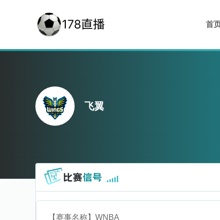
首
飞翼
【赛事名称】
WNBA