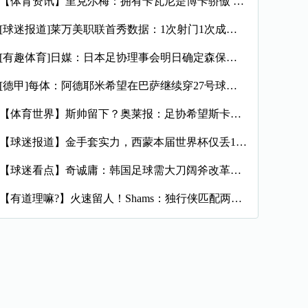
【体育资讯】里克尔梅：拥有卡瓦尼是博卡骄傲 斯卡洛尼是史上最
[球迷报道]莱万美职联首秀数据：1次射门1次成功过人预期进球
[有趣体育]日媒：日本足协理事会明日确定森保一续约半年，提案
[德甲]每体：阿德耶米希望在巴萨继续穿27号球衣，但西甲规则
【体育世界】斯帅留下？奥莱报：足协希望斯卡洛尼继续执教，相信
【球迷报道】金手套实力，西蒙本届世界杯仅丢1球，近16场代表
【球迷看点】奇诚庸：韩国足球需大刀阔斧改革，从业者必须清醒过
【有道理嘛?】火速留人！Shams：独行侠匹配两年470万报