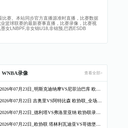
插件观看比赛。本站同步官方直播源准时直播，比赛数据
职业篮球联赛的最新赛事直播，比赛录像，比赛视
LNBPF,非女锦U18,非锦预,巴西ESDB
WNBA录像
查看全部>
2026年07月23日_明斯克迪纳摩VS尼菲治巴库 欧协联录像_全场录像【高清回放】
2026年07月22日 吉奥里VS阿特比森 欧协联_全场录像【视频集锦】
2026年07月22日_德利塔VS弗洛里亚纳 欧协联录像_高清录像【全场回放】
2026年07月22日_欧协联 塔林利瓦迪亚VS哥德堡录像_全场录像【高清回放】