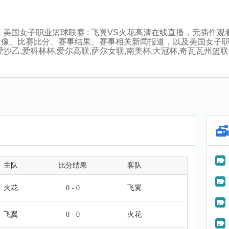
:00分，美国女子职业篮球联赛 : 飞翼VS火花高清在线直播，无
录像、比赛比分、赛事结果、赛事相关新闻报道，以及美国女子
,爱科林杯,爱尔高联,萨尔女联,南美杯,大冠杯,奇瓦瓦州篮联,墨女
主队
比分结果
客队
火花
0 - 0
飞翼
飞翼
0 - 0
火花