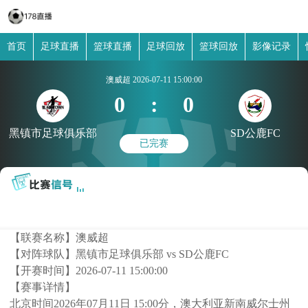
首页
足球直播
篮球直播
足球回放
篮球回放
影像记录
澳威超
2026-07-11 15:00:00
0
:
0
黑镇市足球俱乐部
SD公鹿FC
已完赛
【联赛名称】
澳威超
【对阵球队】
黑镇市足球俱乐部 vs SD公鹿FC
【开赛时间】
2026-07-11 15:00:00
【赛事详情】
北京时间2026年07月11日 15:00分，澳大利亚新南威尔士州