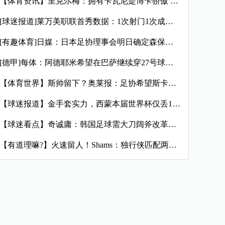
【体育资讯】里克尔梅：拥有卡瓦尼是博卡骄傲 斯卡洛尼是史上最
[球迷报道]莱万美职联首秀数据：1次射门1次成功过人预期进球
[有趣体育]日媒：日本足协理事会明日确定森保一续约半年，提案
[德甲]每体：阿德耶米希望在巴萨继续穿27号球衣，但西甲规则
【体育世界】斯帅留下？奥莱报：足协希望斯卡洛尼继续执教，相信
【球迷报道】金手套实力，西蒙本届世界杯仅丢1球，近16场代表
【球迷看点】奇诚庸：韩国足球需大刀阔斧改革，从业者必须清醒过
【有道理嘛?】火速留人！Shams：独行侠匹配两年470万报