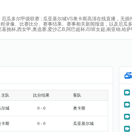
:00分，厄瓜多尔甲级联赛 : 瓜亚基尔城VS奥卡斯高清在线直播
全程录像、比赛比分、赛事结果、赛事相关新闻报道，以及厄瓜
挑杯,西女甲,奥选赛,爱沙乙B,阿巴超杯,印班女超,南亚锦,哈
主队
比分结果
客队
基尔城
0 - 0
奥卡斯
奥卡斯
0 - 0
瓜亚基尔城