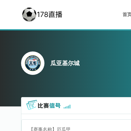
首
瓜亚基尔城
【赛事名称】
厄瓜甲