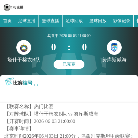
首页
足球直播
篮球直播
足球回放
篮球回放
影像记录
乌兹甲
2026-06-03 21:00:00
0
:
0
塔什干棉农B队
努库斯咸海
已完赛
【联赛名称】
热门比赛
【对阵球队】
塔什干棉农B队 vs 努库斯咸海
【开赛时间】
2026-06-03 21:00:00
【赛事详情】
北京时间2026年06月03日 21:00分，乌兹别克斯坦甲级联赛 :