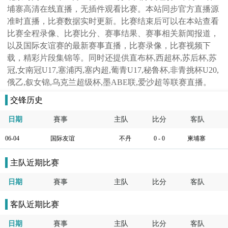
埔寨高清在线直播，无插件观看比赛。本站同步官方直播源
准时直播，比赛数据实时更新。比赛结束后可以在本站查看
比赛全程录像、比赛比分、赛事结果、赛事相关新闻报道，
以及国际友谊赛的最新赛事直播，比赛录像，比赛视频下
载，精彩片段集锦等。同时还提供直布杯,西超杯,苏后杯,苏
冠,女南冠U17,塞浦丙,塞内超,葡青U17,秘鲁杯,非青挑杯U20,
俄乙,叙女锦,乌克兰超级杯,墨ABE联,爱沙超等联赛直播。
交锋历史
日期
賽事
主队
比分
客队
06-04
国际友谊
不丹
0 - 0
柬埔寨
主队近期比赛
日期
賽事
主队
比分
客队
客队近期比赛
日期
賽事
主队
比分
客队