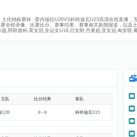
:30分，土伦锦标赛杯 : 委内瑞拉U20VS科特迪瓦U23高清在
比赛全程录像、比赛比分、赛事结果、赛事相关新闻报道，以及
阿联酋杯,英女冠,全运女U18,日女附,丹麦超,亚女冠,匈女联,葡女
主队
比分结果
客队
U20
0 - 0
科特迪瓦U23