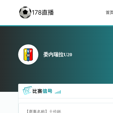
首
委内瑞拉U20
【赛事名称】
土伦杯