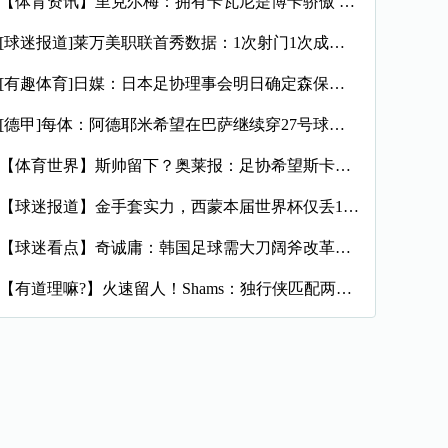
【体育资讯】里克尔梅：拥有卡瓦尼是博卡骄傲 斯卡洛尼是史上最
[球迷报道]莱万美职联首秀数据：1次射门1次成功过人预期进球
[有趣体育]日媒：日本足协理事会明日确定森保一续约半年，提案
[德甲]每体：阿德耶米希望在巴萨继续穿27号球衣，但西甲规则
【体育世界】斯帅留下？奥莱报：足协希望斯卡洛尼继续执教，相信
【球迷报道】金手套实力，西蒙本届世界杯仅丢1球，近16场代表
【球迷看点】奇诚庸：韩国足球需大刀阔斧改革，从业者必须清醒过
【有道理嘛?】火速留人！Shams：独行侠匹配两年470万报