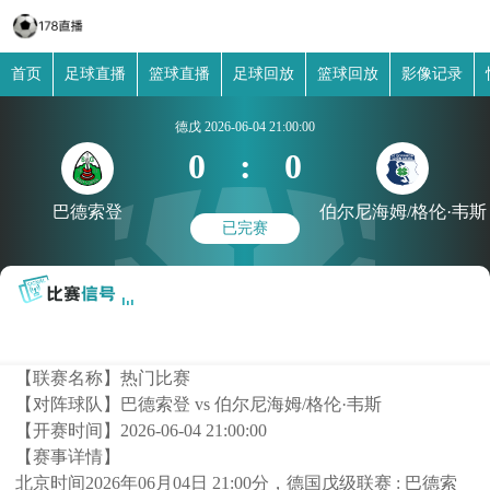
首页
足球直播
篮球直播
足球回放
篮球回放
影像记录
德戊
2026-06-04 21:00:00
0
:
0
巴德索登
伯尔尼海姆/格伦·韦斯
已完赛
【联赛名称】
热门比赛
【对阵球队】
巴德索登 vs 伯尔尼海姆/格伦·韦斯
【开赛时间】
2026-06-04 21:00:00
【赛事详情】
北京时间2026年06月04日 21:00分，德国戊级联赛 : 巴德索