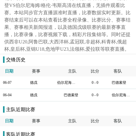
登VS伯尔尼海姆/格伦·韦斯高清在线直播，无插件观看比
赛。本站同步官方直播源准时直播，比赛数据实时更新。比
赛结束后可以在本站查看比赛全程录像、比赛比分、赛事结
果、赛事相关新闻报道，以及德国戊级联赛的最新赛事直
播，比赛录像，比赛视频下载，精彩片段集锦等。同时还提
供西非U20,阿鲁巴联,大西洋杯,孟冠联,非超杯,科青杯,俄超
杯,皇后杯,亚锦U18,危地甲U23,法领杯,爱拉联等联赛直播。
交锋历史
日期
賽事
主队
比分
客队
06-07
德戊
伯尔尼海姆/格伦·韦斯
0 - 0
巴德索登
06-04
德戊
巴德索登
0 - 0
伯尔尼海姆/格伦·韦斯
主队近期比赛
日期
賽事
主队
比分
客队
客队近期比赛