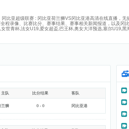
:30分，冈比亚超级联赛 : 冈比亚荷兰狮VS冈比亚港高清在线直
赛全程录像、比赛比分、赛事结果、赛事相关新闻报道，以及冈
世青杯,法女U19,爱女超盃,巴王杯,奥女大洋预选,塞尔U19,黑海
主队
比分结果
客队
荷兰狮
0 - 0
冈比亚港