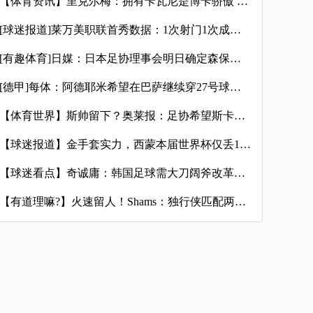
【体育资讯】里克尔梅：拥有卡瓦尼是博卡骄傲 斯卡洛尼是史上最
[球迷报道]莱万美职联首秀数据：1次射门1次成功过人预期进球
[有趣体育]日媒：日本足协理事会明日确定森保一续约半年，提案
[德甲]每体：阿德耶米希望在巴萨继续穿27号球衣，但西甲规则
【体育世界】斯帅留下？奥莱报：足协希望斯卡洛尼继续执教，相信
【球迷报道】金手套实力，西蒙本届世界杯仅丢1球，近16场代表
【球迷看点】奇诚庸：韩国足球需大刀阔斧改革，从业者必须清醒过
【有道理嘛?】火速留人！Shams：独行侠匹配两年470万报