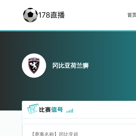
首
冈比亚荷兰狮
【赛事名称】
冈比亚超