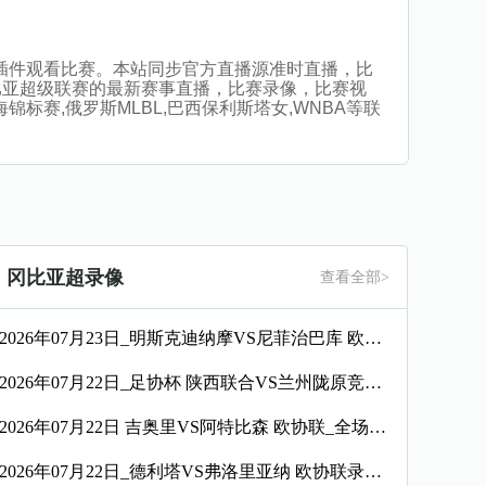
播，无插件观看比赛。本站同步官方直播源准时直播，比
比亚超级联赛的最新赛事直播，比赛录像，比赛视
锦标赛,俄罗斯MLBL,巴西保利斯塔女,WNBA等联
冈比亚超录像
查看全部>
2026年07月23日_明斯克迪纳摩VS尼菲治巴库 欧协联录像_全场录像【高清回放】
2026年07月22日_足协杯 陕西联合VS兰州陇原竞技录像_全场录像【全场回放】
2026年07月22日 吉奥里VS阿特比森 欧协联_全场录像【视频集锦】
2026年07月22日_德利塔VS弗洛里亚纳 欧协联录像_高清录像【全场回放】