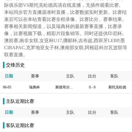
际俱乐部VS斯托克松德高清在线直播，无插件观看比赛。
本站同步官方直播源准时直播，比赛数据实时更新。比赛结
束后可以在本站查看比赛全程录像、比赛比分、赛事结果、
赛事相关新闻报道，以及瑞典杯的最新赛事直播，比赛录
像，比赛视频下载，精彩片段集锦等。同时还提供印尼杯,
澳前赛,南非女联,女亚杯U17,挪邮杯,吉布超,西班牙LEBP,墨
CIBAPAC,克罗地亚女子杯,澳南部女联,阿根廷科尔瓦篮联等
联赛直播。
交锋历史
日期
賽事
主队
比分
客队
06-05
瑞典杯
斯德哥尔摩国际俱乐部
0 - 0
斯托克松德
主队近期比赛
日期
賽事
主队
比分
客队
客队近期比赛