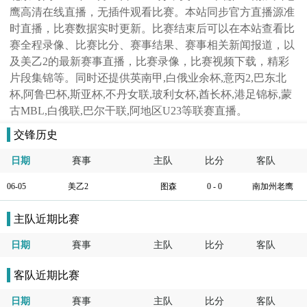
鹰高清在线直播，无插件观看比赛。本站同步官方直播源准
时直播，比赛数据实时更新。比赛结束后可以在本站查看比
赛全程录像、比赛比分、赛事结果、赛事相关新闻报道，以
及美乙2的最新赛事直播，比赛录像，比赛视频下载，精彩
片段集锦等。同时还提供英南甲,白俄业余杯,意丙2,巴东北
杯,阿鲁巴杯,斯亚杯,不丹女联,玻利女杯,酋长杯,港足锦标,蒙
古MBL,白俄联,巴尔干联,阿地区U23等联赛直播。
交锋历史
日期
賽事
主队
比分
客队
06-05
美乙2
图森
0 - 0
南加州老鹰
主队近期比赛
日期
賽事
主队
比分
客队
客队近期比赛
日期
賽事
主队
比分
客队