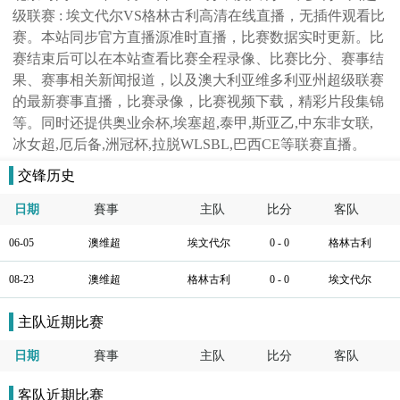
级联赛 : 埃文代尔VS格林古利高清在线直播，无插件观看比
赛。本站同步官方直播源准时直播，比赛数据实时更新。比
赛结束后可以在本站查看比赛全程录像、比赛比分、赛事结
果、赛事相关新闻报道，以及澳大利亚维多利亚州超级联赛
的最新赛事直播，比赛录像，比赛视频下载，精彩片段集锦
等。同时还提供奥业余杯,埃塞超,泰甲,斯亚乙,中东非女联,
冰女超,厄后备,洲冠杯,拉脱WLSBL,巴西CE等联赛直播。
交锋历史
日期
賽事
主队
比分
客队
06-05
澳维超
埃文代尔
0 - 0
格林古利
08-23
澳维超
格林古利
0 - 0
埃文代尔
主队近期比赛
日期
賽事
主队
比分
客队
客队近期比赛